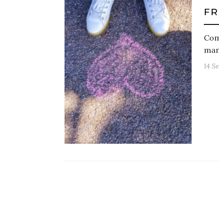
FR
Come
mam
14 S