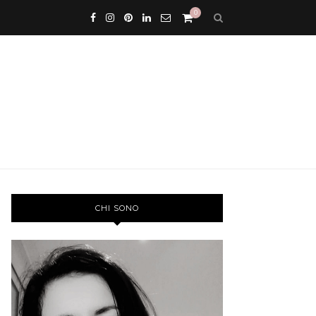
0
CHI SONO