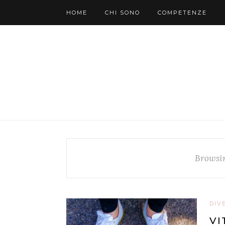
HOME
CHI SONO
COMPETENZE
Browsi
DIV
VI