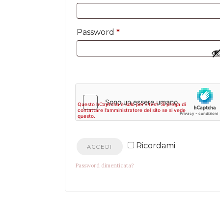
Richiesto
Password
*
Ricordami
ACCEDI
Password dimenticata?