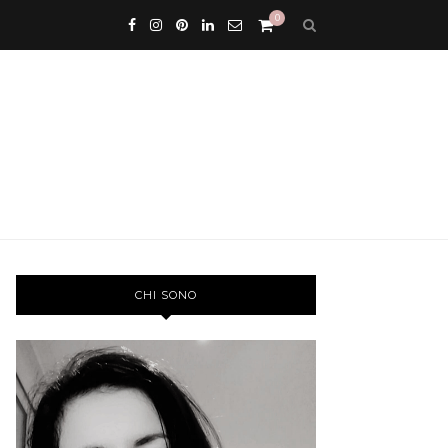
0
CHI SONO