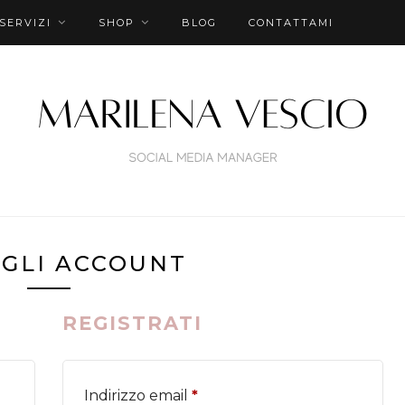
SERVIZI
SHOP
BLOG
CONTATTAMI
GLI ACCOUNT
REGISTRATI
esto
Richiesto
Indirizzo email
*