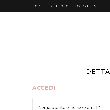
HOME
CHI SONO
COMPETENZE
DETTA
ACCEDI
Richi
Nome utente o indirizzo email
*