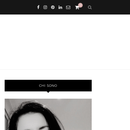
0
CHI SONO