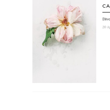
CA
Div
20 A