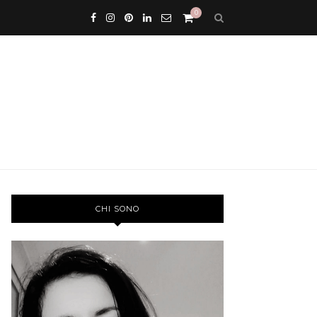
0
CHI SONO