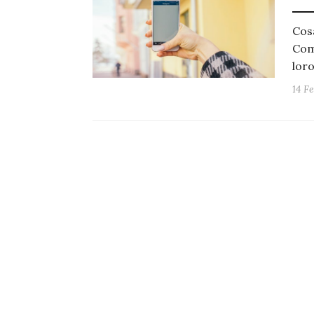
Cosa
Com
lor
14 F