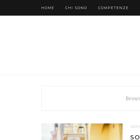
HOME
CHI SONO
COMPETENZE
Brows
SOC
SO