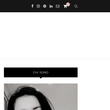
0
CHI SONO