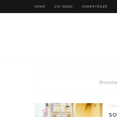
HOME
CHI SONO
COMPETENZE
Browsin
SOC
SO