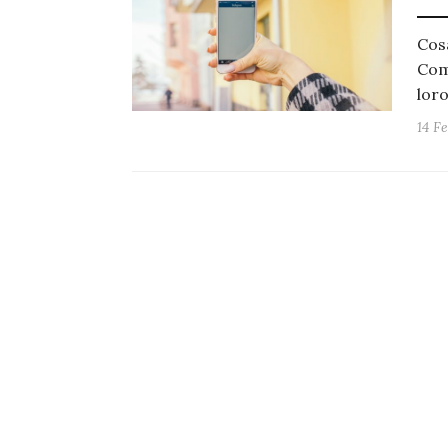
Cosa
Com
lor
14 F