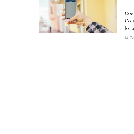
Cosa
Com
lor
14 F