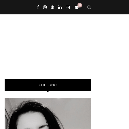
0
CHI SONO