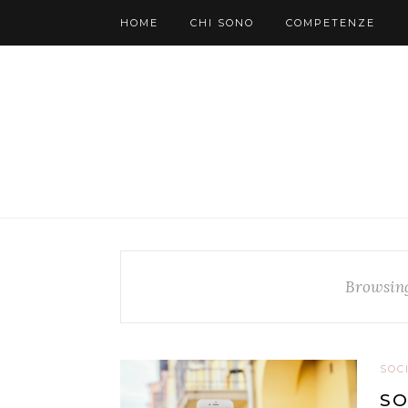
HOME
CHI SONO
COMPETENZE
Browsin
SOC
SO