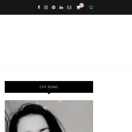
0
CHI SONO