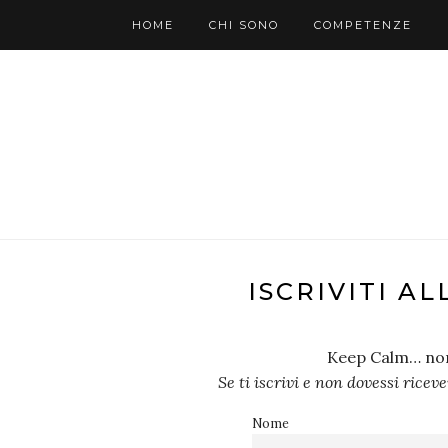
HOME
CHI SONO
COMPETENZE
ISCRIVITI A
Keep Calm… non 
Se ti iscrivi e non dovessi ricev
Nome